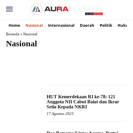
Home
Nasional
Internasional
Daerah
Politik
Hukum
Beranda
Nasional
Nasional
BUDAYA
BUMN
DAERAH
EKONOMI
ENTERTAINMENT
HUKUM
INTERNASIONAL
KORUPSI
KRIMINAL
HUT Kemerdekaan RI ke-78: 121
Anggota NII Cabut Baiat dan Ikrar
Setia Kepada NKRI
17 Agustus 2023