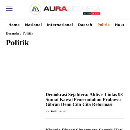
Home
Nasional
Internasional
Daerah
Politik
Hukum
Beranda
Politik
Politik
BUDAYA
BUMN
DAERAH
EKONOMI
ENTERTAINMENT
HUKUM
INTERNASIONAL
KORUPSI
KRIMINAL
NASIONAL
Demokrasi Sejahtera: Aktivis Lintas 98
Sumut Kawal Pemerintahan Prabowo-
Gibran Demi Cita-Cita Reformasi
27 Juni 2026