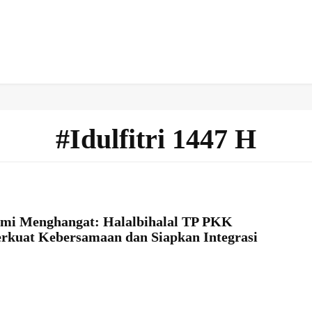
rah
Politik
Hukum
Olah Raga
More
#Idulfitri 1447 H
hmi Menghangat: Halalbihalal TP PKK
rkuat Kebersamaan dan Siapkan Integrasi