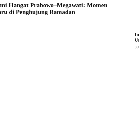
ahmi Hangat Prabowo–Megawati: Momen
ru di Penghujung Ramadan
I
U
3 