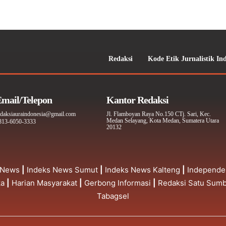
Redaksi
Kode Etik Jurnalistik In
mail/Telepon
Kantor Redaksi
edaksiauraindonesia@gmail.com
Jl. Flamboyan Raya No.150 CTj. Sari, Kec.
Medan Selayang, Kota Medan, Sumatera Utara
813-6050-3333
20132
 News
|
Indeks News Sumut
|
Indeks News Kalteng
|
Independe
ka
|
Harian Masyarakat
|
Gerbong Informasi
|
Redaksi Satu Sum
Tabagsel