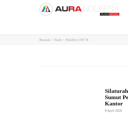
Home
Nasional
Internasional
Dae
Beranda
Topik
#Idulfitri 1447 H
Silatura
Sumut Pe
Kantor
8 April 2026