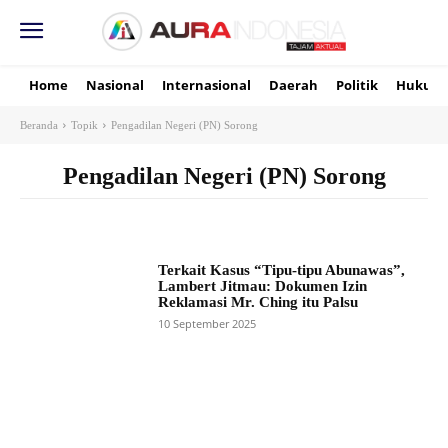
Home
Nasional
Internasional
Daerah
Politik
Hukum
Beranda
Topik
Pengadilan Negeri (PN) Sorong
Pengadilan Negeri (PN) Sorong
Terkait Kasus “Tipu-tipu Abunawas”,
Lambert Jitmau: Dokumen Izin
Reklamasi Mr. Ching itu Palsu
10 September 2025