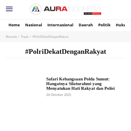
Home
Nasional
Internasional
Daerah
Politik
Hukum
Beranda
Topik
#PolriDekatDenganRakyat
#PolriDekatDenganRakyat
Safari Kebangsaan Polda Sumut:
Hangatnya Silaturahmi yang
Menyatukan Hati Rakyat dan Polisi
24 Oktober 2025