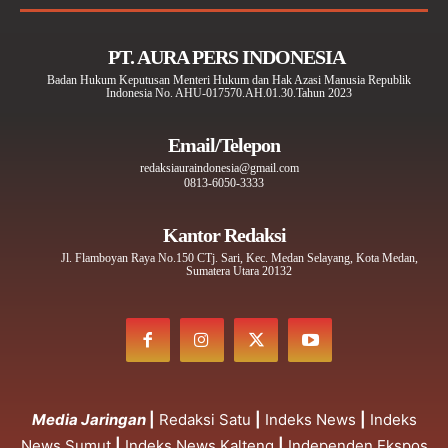
PT. AURA PERS INDONESIA
Badan Hukum Keputusan Menteri Hukum dan Hak Azasi Manusia Republik
Indonesia No. AHU-017570.AH.01.30.Tahun 2023
Email/Telepon
redaksiauraindonesia@gmail.com
0813-6050-3333
Kantor Redaksi
Jl. Flamboyan Raya No.150 CTj. Sari, Kec. Medan Selayang, Kota Medan,
Sumatera Utara 20132
Media Jaringan
|
Redaksi Satu
|
Indeks News
|
Indeks
News Sumut
|
Indeks News Kalteng
|
Independen Ekspos