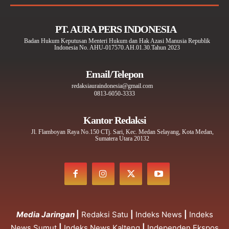
PT. AURA PERS INDONESIA
Badan Hukum Keputusan Menteri Hukum dan Hak Azasi Manusia Republik
Indonesia No. AHU-017570.AH.01.30.Tahun 2023
Email/Telepon
redaksiauraindonesia@gmail.com
0813-6050-3333
Kantor Redaksi
Jl. Flamboyan Raya No.150 CTj. Sari, Kec. Medan Selayang, Kota Medan,
Sumatera Utara 20132
Media Jaringan
|
Redaksi Satu
|
Indeks News
|
Indeks
News Sumut
|
Indeks News Kalteng
|
Independen Ekspos