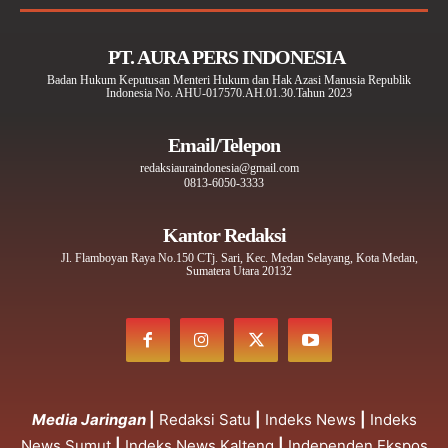
PT. AURA PERS INDONESIA
Badan Hukum Keputusan Menteri Hukum dan Hak Azasi Manusia Republik
Indonesia No. AHU-017570.AH.01.30.Tahun 2023
Email/Telepon
redaksiauraindonesia@gmail.com
0813-6050-3333
Kantor Redaksi
Jl. Flamboyan Raya No.150 CTj. Sari, Kec. Medan Selayang, Kota Medan,
Sumatera Utara 20132
Media Jaringan
|
Redaksi Satu
|
Indeks News
|
Indeks
News Sumut
|
Indeks News Kalteng
|
Independen Ekspos