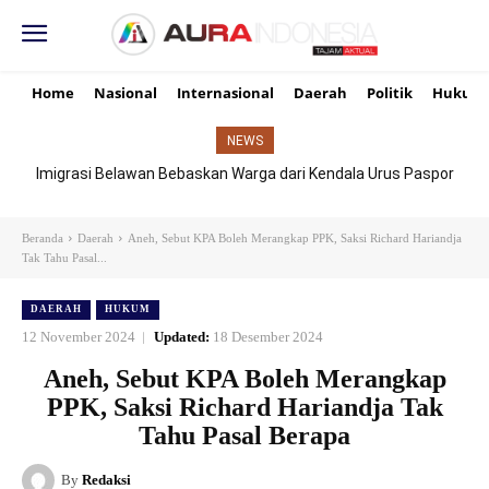
Home
Nasional
Internasional
Daerah
Politik
Hukum
NEWS
Imigrasi Belawan Bebaskan Warga dari Kendala Urus Paspor
Hari Libur
Beranda
Daerah
Aneh, Sebut KPA Boleh Merangkap PPK, Saksi Richard Hariandja
Tak Tahu Pasal...
DAERAH
HUKUM
12 November 2024
Updated:
18 Desember 2024
Aneh, Sebut KPA Boleh Merangkap
PPK, Saksi Richard Hariandja Tak
Tahu Pasal Berapa
By
Redaksi