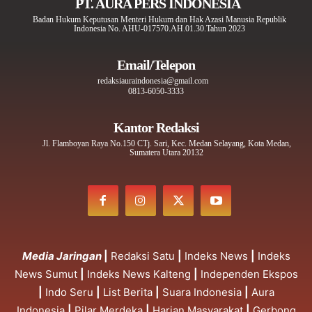
PT. AURA PERS INDONESIA
Badan Hukum Keputusan Menteri Hukum dan Hak Azasi Manusia Republik
Indonesia No. AHU-017570.AH.01.30.Tahun 2023
Email/Telepon
redaksiauraindonesia@gmail.com
0813-6050-3333
Kantor Redaksi
Jl. Flamboyan Raya No.150 CTj. Sari, Kec. Medan Selayang, Kota Medan,
Sumatera Utara 20132
Media Jaringan
|
Redaksi Satu
|
Indeks News
|
Indeks
News Sumut
|
Indeks News Kalteng
|
Independen Ekspos
|
Indo Seru
|
List Berita
|
Suara Indonesia
|
Aura
Indonesia
|
Pilar Merdeka
|
Harian Masyarakat
|
Gerbong