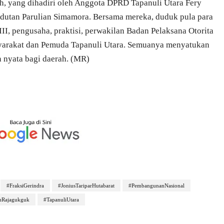
h, yang dihadiri oleh Anggota DPRD Tapanuli Utara Fery
utan Parulian Simamora. Bersama mereka, duduk pula para
III, pengusaha, praktisi, perwakilan Badan Pelaksana Otorita
yarakat dan Pemuda Tapanuli Utara. Semuanya menyatukan
 nyata bagi daerah. (MR)
#FraksiGerindra
#JoniusTariparHutabarat
#PembangunanNasional
mRajagukguk
#TapanuliUtara