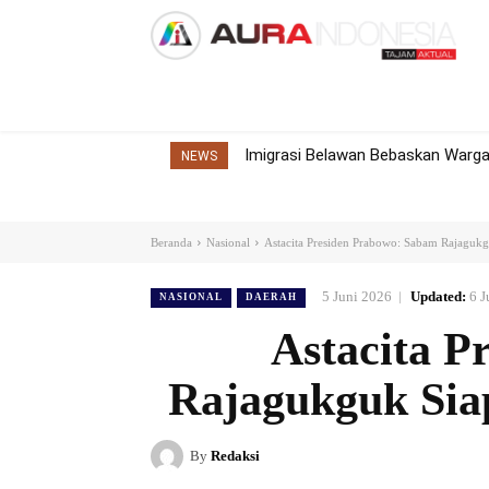
Home
Nasional
Internasional
Dae
Imigrasi Belawan Bebaskan Warga 
NEWS
Beranda
Nasional
Astacita Presiden Prabowo: Sabam Rajagu
5 Juni 2026
Updated:
6 J
NASIONAL
DAERAH
Astacita P
Rajagukguk Si
By
Redaksi