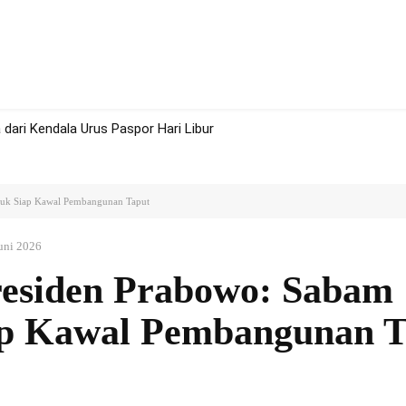
rah
Politik
Hukum
Olah Raga
More
dari Kendala Urus Paspor Hari Libur
kguk Siap Kawal Pembangunan Taput
uni 2026
residen Prabowo: Sabam
ap Kawal Pembangunan T