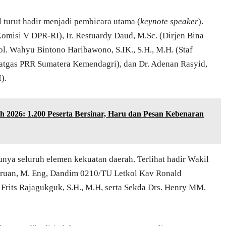
 turut hadir menjadi pembicara utama (
keynote speaker
).
misi V DPR-RI), Ir. Restuardy Daud, M.Sc. (Dirjen Bina
. Wahyu Bintono Haribawono, S.IK., S.H., M.H. (Staf
atgas PRR Sumatera Kemendagri), dan Dr. Adenan Rasyid,
).
026: 1.200 Peserta Bersinar, Haru dan Pesan Kebenaran
unya seluruh elemen kekuatan daerah. Terlihat hadir Wakil
toruan, M. Eng, Dandim 0210/TU Letkol Kav Ronald
rits Rajagukguk, S.H., M.H, serta Sekda Drs. Henry MM.