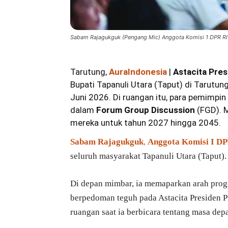
Sabam Rajagukguk (Pengang Mic) Anggota Komisi 1 DPR RI Fra
Tarutung,
AuraIndonesia
|
Astacita Pre
Bupati Tapanuli Utara (Taput) di Tarutun
Juni 2026. Di ruangan itu, para pemimpi
dalam
Forum Group Discussion
(FGD). 
mereka untuk tahun 2027 hingga 2045.
Sabam Rajagukguk
,
Anggota Komisi I DP
seluruh masyarakat Tapanuli Utara (Taput).
Di depan mimbar, ia memaparkan arah pro
berpedoman teguh pada Astacita Presiden P
ruangan saat ia berbicara tentang masa dep