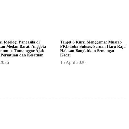
asi Ideologi Pancasila di
Target 6 Kursi Menggema: Muscab
an Medan Barat, Anggota
PKB Toba Sukses, Seruan Haru Raja
ntonius Tumanggor Ajak
Halasan Bangkitkan Semangat
 Persatuan dan Kesatuan
Kader
 2026
15 April 2026
X
Pinterest
WhatsApp