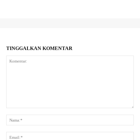
TINGGALKAN KOMENTAR
Komentar:
Na
Ema