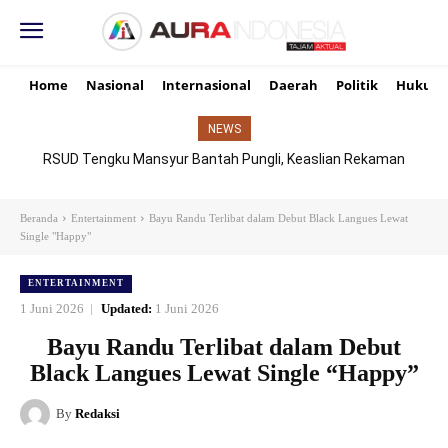
Home
Nasional
Internasional
Daerah
Politik
Hukum
NEWS
RSUD Tengku Mansyur Bantah Pungli, Keaslian Rekaman
TikTok Dipertanyakan
Beranda
Entertainment
Bayu Randu Terlibat dalam Debut Black Langues Lewat
Single "Happy"
ENTERTAINMENT
1 Juni 2026
Updated:
1 Juni 2026
Bayu Randu Terlibat dalam Debut
Black Langues Lewat Single “Happy”
By
Redaksi