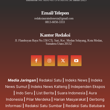
Indonesia No. AHU-017570.AH.01.30.Tahun 2023
Email/Telepon
redaksiauraindonesia@gmail.com
0813-6050-3333
Kantor Redaksi
Jl. Flamboyan Raya No.150 CTj. Sari, Kec. Medan Selayang, Kota Medan,
Sumatera Utara 20132
Media Jaringan
|
Redaksi Satu
|
Indeks News
|
Indeks
News Sumut
|
Indeks News Kalteng
|
Independen Ekspos
|
Indo Seru
|
List Berita
|
Suara Indonesia
|
Aura
Indonesia
|
Pilar Merdeka
|
Harian Masyarakat
|
Gerbong
Informasi
|
Redaksi Satu Sumbar
|
Redaksi Satu Batubara