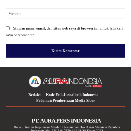
Web
Simpan nama, email, dan situs web saya di browser ini untuk lain kali
saya berkomentar.
Redaksi
Kode Etik Jurnalistik Indonesia
Pedoman Pemberitaan Media Siber
PT. AURA PERS INDONESIA
Badan Hukum Keputusan Menteri Hukum dan Hak Azasi Manusia Republik