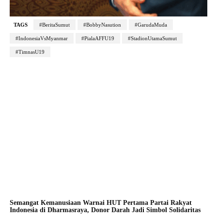
TAGS
#BeritaSumut
#BobbyNasution
#GarudaMuda
#IndonesiaVsMyanmar
#PialaAFFU19
#StadionUtamaSumut
#TimnasU19
Semangat Kemanusiaan Warnai HUT Pertama Partai Rakyat
Indonesia di Dharmasraya, Donor Darah Jadi Simbol Solidaritas