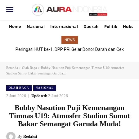
Home
Nasional
Internasional
Daerah
Politik
Hukum
NEWS
Peringati HUT ke-1, DPP PRI Gelar Donor Darah dan Cek
Kesehatan Gratis, UMKM Ikut Meriahkan Perayaan
Beranda
Olah Raga
Bobby Nasution Puji Kemenangan Timnas U19: Atmosfer
Stadion Sumut Bakar Semangat Garuda...
OLAH RAGA
NASIONAL
2 Juni 2026
Updated:
2 Juni 2026
Bobby Nasution Puji Kemenangan
Timnas U19: Atmosfer Stadion Sumut
Bakar Semangat Garuda Muda!
By
Redaksi