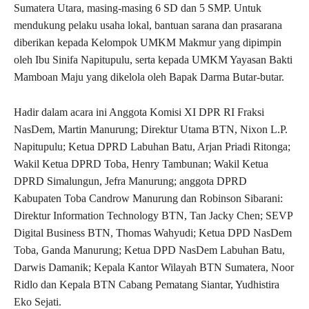
Sumatera Utara, masing-masing 6 SD dan 5 SMP. Untuk
mendukung pelaku usaha lokal, bantuan sarana dan prasarana
diberikan kepada Kelompok UMKM Makmur yang dipimpin
oleh Ibu Sinifa Napitupulu, serta kepada UMKM Yayasan Bakti
Mamboan Maju yang dikelola oleh Bapak Darma Butar-butar.
Hadir dalam acara ini Anggota Komisi XI DPR RI Fraksi
NasDem, Martin Manurung; Direktur Utama BTN, Nixon L.P.
Napitupulu; Ketua DPRD Labuhan Batu, Arjan Priadi Ritonga;
Wakil Ketua DPRD Toba, Henry Tambunan; Wakil Ketua
DPRD Simalungun, Jefra Manurung; anggota DPRD
Kabupaten Toba Candrow Manurung dan Robinson Sibarani:
Direktur Information Technology BTN, Tan Jacky Chen; SEVP
Digital Business BTN, Thomas Wahyudi; Ketua DPD NasDem
Toba, Ganda Manurung; Ketua DPD NasDem Labuhan Batu,
Darwis Damanik; Kepala Kantor Wilayah BTN Sumatera, Noor
Ridlo dan Kepala BTN Cabang Pematang Siantar, Yudhistira
Eko Sejati.