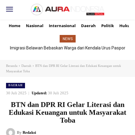
Home
Nasional
Internasional
Daerah
Politik
Hukum
NEWS
Imigrasi Belawan Bebaskan Warga dari Kendala Urus Paspor
Hari Libur
Beranda
Daerah
BTN dan DPR RI Gelar Literasi dan Edukasi Keuangan untuk
Masyarakat Toba
DAERAH
30 Juli 2025
Updated:
30 Juli 2025
BTN dan DPR RI Gelar Literasi dan
Edukasi Keuangan untuk Masyarakat
Toba
By
Redaksi