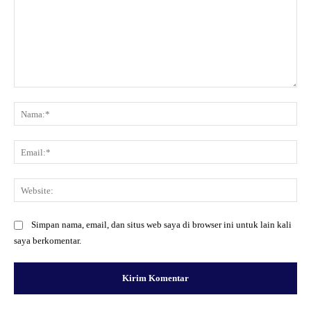
Komentar:
Na
Ema
Web
Simpan nama, email, dan situs web saya di browser ini untuk lain kali
saya berkomentar.