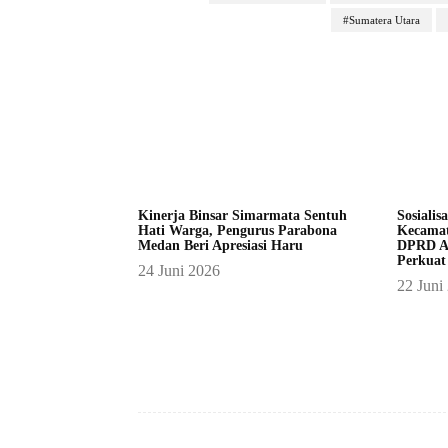
#Sumatera Utara
Kinerja Binsar Simarmata Sentuh
Sosialis
Hati Warga, Pengurus Parabona
Kecamat
Medan Beri Apresiasi Haru
DPRD A
Perkuat
24 Juni 2026
22 Juni