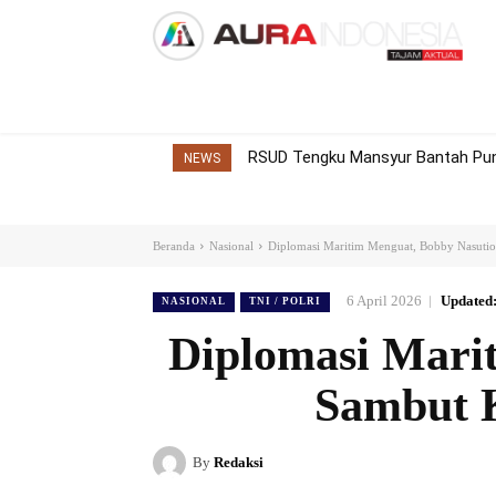
Home
Nasional
Internasional
Dae
RSUD Tengku Mansyur Bantah Pung
NEWS
Beranda
Nasional
Diplomasi Maritim Menguat, Bobby Nasuti
6 April 2026
Updated
NASIONAL
TNI / POLRI
Diplomasi Mari
Sambut 
By
Redaksi