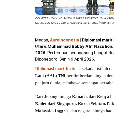
COURTESY CALL KOMANDAN SATGAS KARTIKA JALA KRIDA 202
Kartika Jala Krida 2026 di Aula Raja Inal Siregar. (Foto: Ist
Medan,
AuraIndonesia
|
Diplomasi marit
Utara,
Muhammad Bobby Afif Nasution
2026
. Pertemuan berlangsung hangat di A
Diponegoro, Senin 6 April 2026.
Diplomasi maritim
tidak sekadar istilah 
Laut (AAL) TNI
berdiri berdampingan den
penjuru dunia, membawa semangat persahab
Dari
Jepang
hingga
Kanada
, dari
Kenya
hi
Kadet dari Singapura, Korea Selatan, Paki
Malaysia, Inggris
, dan negara lainnya had