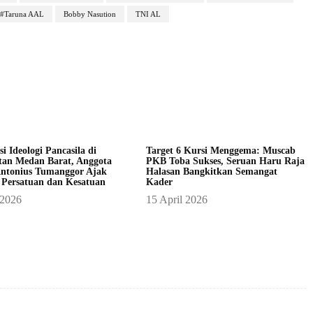
#Taruna AAL
Bobby Nasution
TNI AL
asi Ideologi Pancasila di
Target 6 Kursi Menggema: Muscab
an Medan Barat, Anggota
PKB Toba Sukses, Seruan Haru Raja
ntonius Tumanggor Ajak
Halasan Bangkitkan Semangat
 Persatuan dan Kesatuan
Kader
 2026
15 April 2026