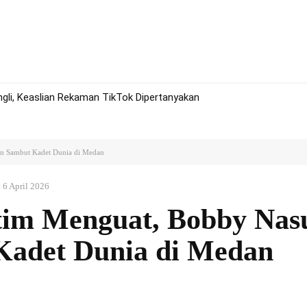
rah
Politik
Hukum
Olah Raga
More
li, Keaslian Rekaman TikTok Dipertanyakan
on Sambut Kadet Dunia di Medan
:
6 April 2026
tim Menguat, Bobby Nas
Kadet Dunia di Medan