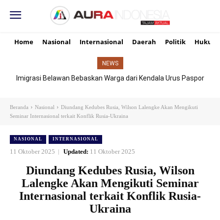
Home
Nasional
Internasional
Daerah
Politik
Hukum
NEWS
Imigrasi Belawan Bebaskan Warga dari Kendala Urus Paspor
Hari Libur
Beranda
Nasional
Diundang Kedubes Rusia, Wilson Lalengke Akan Mengikuti
Seminar Internasional terkait Konflik Rusia-Ukraina
NASIONAL
INTERNASIONAL
11 Oktober 2025
Updated:
11 Oktober 2025
Diundang Kedubes Rusia, Wilson
Lalengke Akan Mengikuti Seminar
Internasional terkait Konflik Rusia-
Ukraina