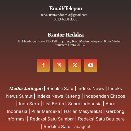
Email/Telepon
redaksiauraindonesia@gmail.com
0813-6050-3333
Kantor Redaksi
Jl. Flamboyan Raya No.150 CTj. Sari, Kec. Medan Selayang, Kota Medan,
Sumatera Utara 20132
Media Jaringan
|
Redaksi Satu
|
Indeks News
|
Indeks
News Sumut
|
Indeks News Kalteng
|
Independen Ekspos
|
Indo Seru
|
List Berita
|
Suara Indonesia
|
Aura
Indonesia
|
Pilar Merdeka
|
Harian Masyarakat
|
Gerbong
Informasi
|
Redaksi Satu Sumbar
|
Redaksi Satu Batubara
|
Redaksi Satu Tabagsel