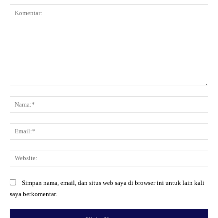
Komentar:
Na
Ema
Web
Simpan nama, email, dan situs web saya di browser ini untuk lain kali
saya berkomentar.