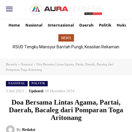
Home
Nasional
Internasional
Daerah
Politik
Hukum
NEWS
RSUD Tengku Mansyur Bantah Pungli, Keaslian Rekaman
TikTok Dipertanyakan
Beranda
Nasional
Doa Bersama Lintas Agama, Partai, Daerah, Bacaleg dari
Pomparan Toga Aritonang
NASIONAL
POLITIK
5 Juli 2023
Updated:
18 Desember 2024
Doa Bersama Lintas Agama, Partai,
Daerah, Bacaleg dari Pomparan Toga
Aritonang
By
Redaksi