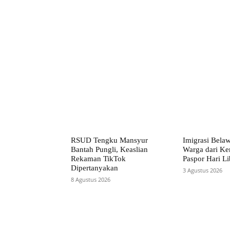
Facebook
Bagikan
RSUD Tengku Mansyur
Imigrasi Bela
Bantah Pungli, Keaslian
Warga dari Ke
Rekaman TikTok
Paspor Hari Li
Dipertanyakan
3 Agustus 2026
8 Agustus 2026