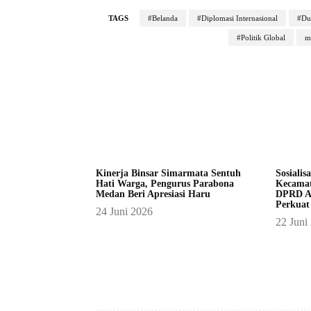
TAGS
#Belanda
#Diplomasi Internasional
#Du
#Politik Global
m
Kinerja Binsar Simarmata Sentuh
Sosialis
Hati Warga, Pengurus Parabona
Kecamat
Medan Beri Apresiasi Haru
DPRD A
Perkuat
24 Juni 2026
22 Juni