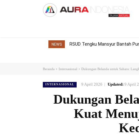
Home
Nasional
Internasional
Dae
RSUD Tengku Mansyur Bantah Pung
NEWS
Beranda
Internasional
Dukungan Belanda untuk Sahara: Lang
9 April 2026
Updated:
9 April 
INTERNASIONAL
Dukungan Bela
Kuat Menu
Ked