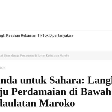
rah
Politik
Hukum
Olah Raga
More
li, Keaslian Rekaman TikTok Dipertanyakan
kah Kuat Menuju Perdamaian di Bawah Kedaulatan Maroko
2026
nda untuk Sahara: Lan
ju Perdamaian di Bawah
aulatan Maroko