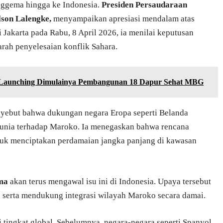
ggema hingga ke Indonesia.
Presiden Persaudaraan
son Lalengke,
menyampaikan apresiasi mendalam atas
 Jakarta pada Rabu, 8 April 2026, ia menilai keputusan
rah penyelesaian konflik Sahara.
Launching Dimulainya Pembangunan 18 Dapur Sehat MBG
yebut bahwa dukungan negara Eropa seperti Belanda
nia terhadap Maroko. Ia menegaskan bahwa rencana
ntuk menciptakan perdamaian jangka panjang di kawasan
ma
akan terus mengawal isu ini di Indonesia. Upaya tersebut
 serta mendukung integrasi wilayah Maroko secara damai.
 tingkat global. Sebelumnya, negara-negara seperti Spanyol,