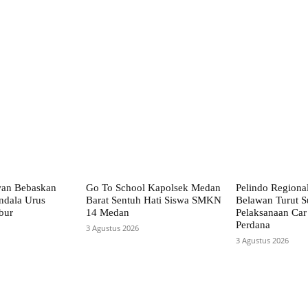
X
Pinterest
WhatsApp
wan Bebaskan
Go To School Kapolsek Medan
Pelindo Regiona
ndala Urus
Barat Sentuh Hati Siswa SMKN
Belawan Turut S
bur
14 Medan
Pelaksanaan Car
Perdana
3 Agustus 2026
3 Agustus 2026