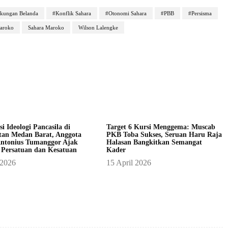
kungan Belanda
#Konflik Sahara
#Otonomi Sahara
#PBB
#Persisma
aroko
Sahara Maroko
Wilson Lalengke
asi Ideologi Pancasila di
Target 6 Kursi Menggema: Muscab
an Medan Barat, Anggota
PKB Toba Sukses, Seruan Haru Raja
ntonius Tumanggor Ajak
Halasan Bangkitkan Semangat
 Persatuan dan Kesatuan
Kader
 2026
15 April 2026