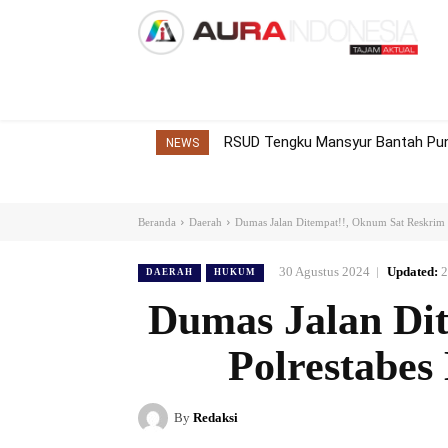
Home
Nasional
Internasional
Dae
RSUD Tengku Mansyur Bantah Pung
NEWS
Beranda
Daerah
Dumas Jalan Ditempat!!, Oknum Sat Reskrim
30 Agustus 2024
Updated:
2
DAERAH
HUKUM
Dumas Jalan Di
Polrestabe
By
Redaksi