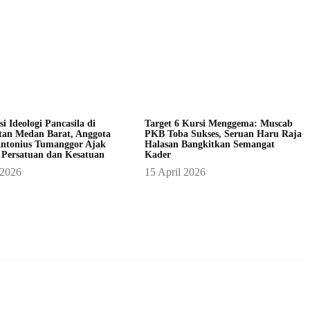
asi Ideologi Pancasila di
Target 6 Kursi Menggema: Muscab
an Medan Barat, Anggota
PKB Toba Sukses, Seruan Haru Raja
ntonius Tumanggor Ajak
Halasan Bangkitkan Semangat
 Persatuan dan Kesatuan
Kader
 2026
15 April 2026
X
Pinterest
WhatsApp