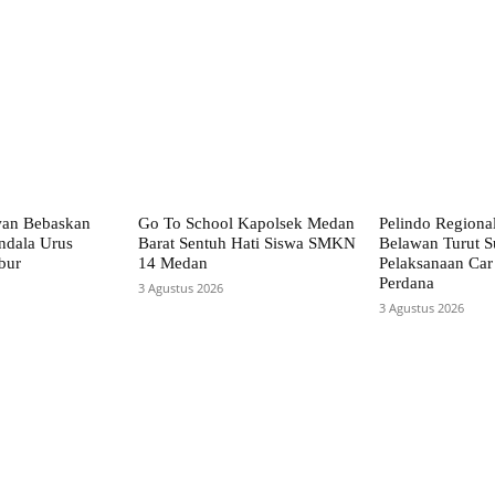
wan Bebaskan
Go To School Kapolsek Medan
Pelindo Regiona
ndala Urus
Barat Sentuh Hati Siswa SMKN
Belawan Turut S
bur
14 Medan
Pelaksanaan Car
Perdana
3 Agustus 2026
3 Agustus 2026