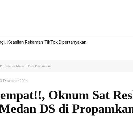
rah
Politik
Hukum
Olah Raga
More
li, Keaslian Rekaman TikTok Dipertanyakan
 Polrestabes Medan DS di Propamkan
3 Desember 2024
tempat!!, Oknum Sat Re
s Medan DS di Propamka