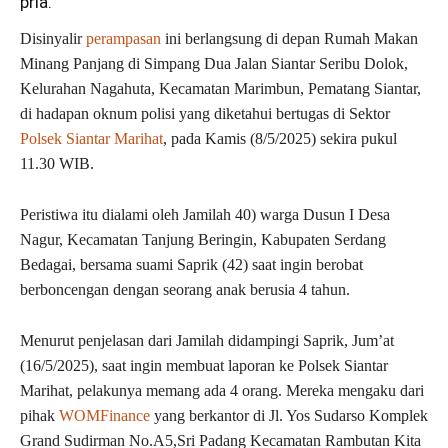
pria.
Disinyalir
perampasan
ini berlangsung di depan Rumah Makan
Minang Panjang di Simpang Dua Jalan Siantar Seribu Dolok,
Kelurahan Nagahuta, Kecamatan Marimbun, Pematang Siantar,
di hadapan oknum polisi yang diketahui bertugas di Sektor
Polsek Siantar Marihat
, pada Kamis (8/5/2025) sekira pukul
11.30 WIB.
Peristiwa itu dialami oleh Jamilah 40) warga Dusun I Desa
Nagur, Kecamatan Tanjung Beringin, Kabupaten Serdang
Bedagai, bersama suami Saprik (42) saat ingin berobat
berboncengan dengan seorang anak berusia 4 tahun.
Menurut penjelasan dari Jamilah didampingi Saprik, Jum’at
(16/5/2025), saat ingin membuat laporan ke Polsek Siantar
Marihat, pelakunya memang ada 4 orang. Mereka mengaku dari
pihak
WOMFinance
yang berkantor di Jl. Yos Sudarso Komplek
Grand Sudirman No.A5,Sri Padang Kecamatan Rambutan Kita