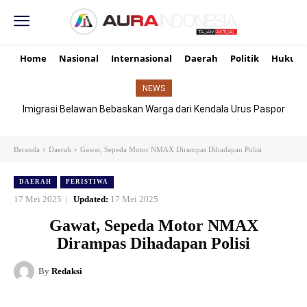
Home
Nasional
Internasional
Daerah
Politik
Hukum
NEWS
Imigrasi Belawan Bebaskan Warga dari Kendala Urus Paspor
Hari Libur
Beranda
Daerah
Gawat, Sepeda Motor NMAX Dirampas Dihadapan Polisi
DAERAH
PERISTIWA
17 Mei 2025
Updated:
17 Mei 2025
Gawat, Sepeda Motor NMAX
Dirampas Dihadapan Polisi
By
Redaksi