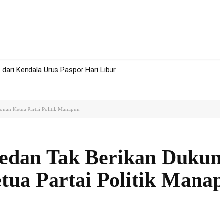
rah
Politik
Hukum
Olah Raga
More
dari Kendala Urus Paspor Hari Libur
nan Ketua Partai Politik Manapun
dan Tak Berikan Duku
tua Partai Politik Mana