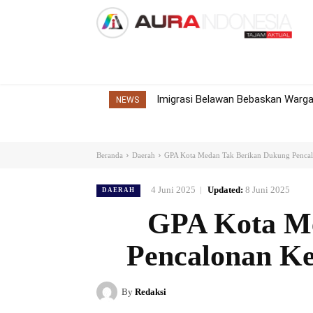
Home
Nasional
Internasional
Dae
Imigrasi Belawan Bebaskan Warga 
NEWS
Beranda
Daerah
GPA Kota Medan Tak Berikan Dukung Pencalo
4 Juni 2025
Updated:
8 Juni 2025
DAERAH
GPA Kota Me
Pencalonan Ke
By
Redaksi