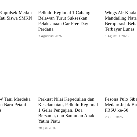
 Kapolsek Medan
Pelindo Regional 1 Cabang
Wings Air Kual
Hati Siswa SMKN
Belawan Turut Sukseskan
Mandailing Nata
Pelaksanaan Car Free Day
Beroperasi: Beba
Perdana
Terbayar Lunas
3 Agustus 2026
1 Agustus 2026
PW Tani Merdeka
Perkuat Nilai Kepedulian dan
Pesona Pulo Sib
n Baru Petani
Keselamatan, Pelindo Regional
Medan: Jejak Bu
a
1 Gelar Pengajian, Doa
PRSU ke-50
Bersama, dan Santunan Anak
28 Juli 2026
Yatim Piatu
28 Juli 2026