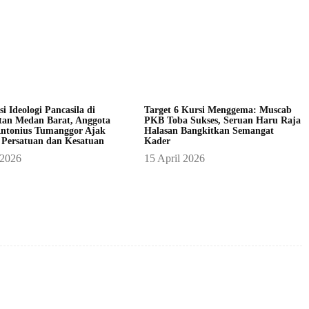
asi Ideologi Pancasila di
Target 6 Kursi Menggema: Muscab
an Medan Barat, Anggota
PKB Toba Sukses, Seruan Haru Raja
ntonius Tumanggor Ajak
Halasan Bangkitkan Semangat
 Persatuan dan Kesatuan
Kader
 2026
15 April 2026
X
Pinterest
WhatsApp