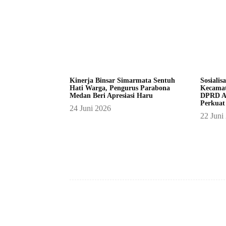
Kinerja Binsar Simarmata Sentuh
Sosialis
Hati Warga, Pengurus Parabona
Kecamat
Medan Beri Apresiasi Haru
DPRD A
Perkuat
24 Juni 2026
22 Juni
Facebook
Bagikan