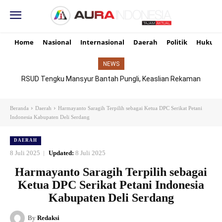
Home
Nasional
Internasional
Daerah
Politik
Hukum
NEWS
RSUD Tengku Mansyur Bantah Pungli, Keaslian Rekaman
TikTok Dipertanyakan
Beranda
Daerah
Harmayanto Saragih Terpilih sebagai Ketua DPC Serikat Petani
Indonesia Kabupaten Deli Serdang
DAERAH
8 Juli 2025
Updated:
8 Juli 2025
Harmayanto Saragih Terpilih sebagai
Ketua DPC Serikat Petani Indonesia
Kabupaten Deli Serdang
By
Redaksi