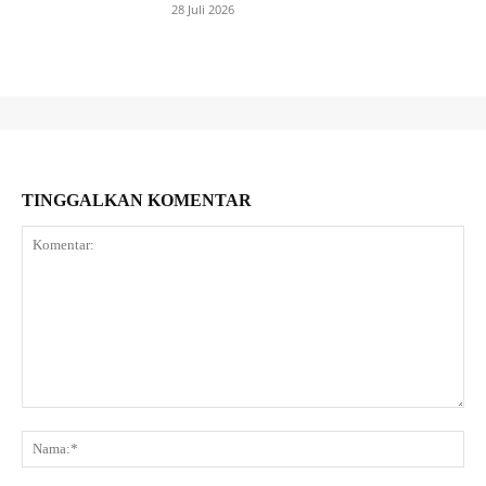
28 Juli 2026
TINGGALKAN KOMENTAR
Komentar:
Na