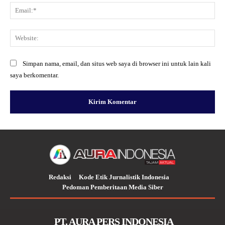
Ema
Web
Simpan nama, email, dan situs web saya di browser ini untuk lain kali
saya berkomentar.
Redaksi
Kode Etik Jurnalistik Indonesia
Pedoman Pemberitaan Media Siber
PT. AURA PERS INDONESIA