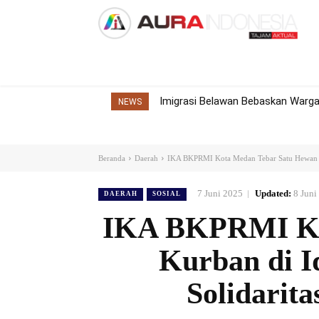
Home
Nasional
Internasional
Dae
Imigrasi Belawan Bebaskan Warga 
NEWS
Beranda
Daerah
IKA BKPRMI Kota Medan Tebar Satu Hewan K
7 Juni 2025
Updated:
8 Juni
DAERAH
SOSIAL
IKA BKPRMI Ko
Kurban di I
Solidarita