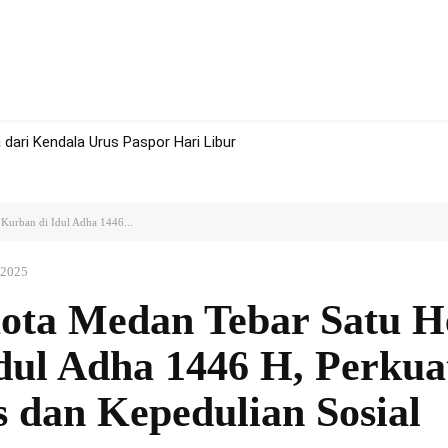
rah
Politik
Hukum
Olah Raga
More
dari Kendala Urus Paspor Hari Libur
urban di Idul Adha 1446...
 2025
ta Medan Tebar Satu 
dul Adha 1446 H, Perkua
s dan Kepedulian Sosial