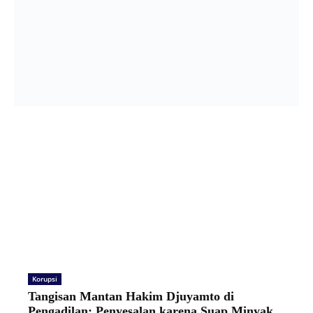
Korupsi
Tangisan Mantan Hakim Djuyamto di
Pengadilan: Penyesalan karena Suap Minyak