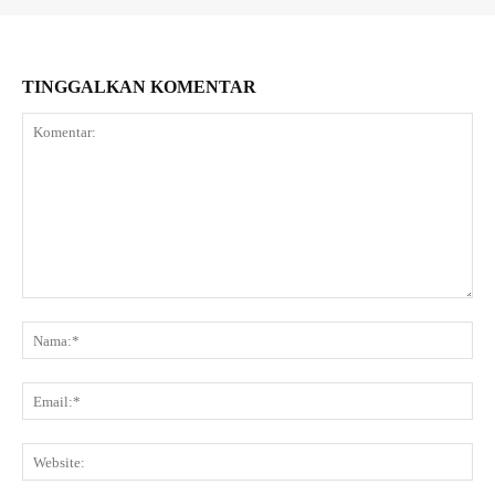
TINGGALKAN KOMENTAR
Komentar:
Na
Ema
Web