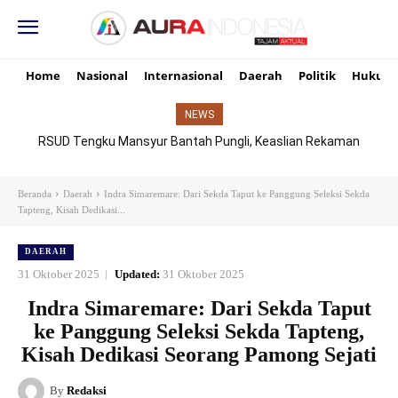
Home
Nasional
Internasional
Daerah
Politik
Hukum
NEWS
RSUD Tengku Mansyur Bantah Pungli, Keaslian Rekaman
TikTok Dipertanyakan
Beranda
Daerah
Indra Simaremare: Dari Sekda Taput ke Panggung Seleksi Sekda
Tapteng, Kisah Dedikasi...
DAERAH
31 Oktober 2025
Updated:
31 Oktober 2025
Indra Simaremare: Dari Sekda Taput
ke Panggung Seleksi Sekda Tapteng,
Kisah Dedikasi Seorang Pamong Sejati
By
Redaksi