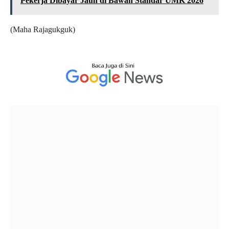
Pekerja Dibayar Jauh di Bawah Standar UMK 2026
(Maha Rajagukguk)