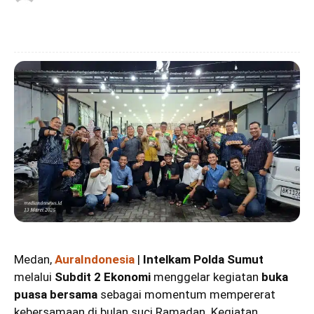
Medan,
AuraIndonesia
|
Intelkam Polda Sumut
melalui
Subdit 2 Ekonomi
menggelar kegiatan
buka
puasa bersama
sebagai momentum mempererat
kebersamaan di bulan suci Ramadan. Kegiatan