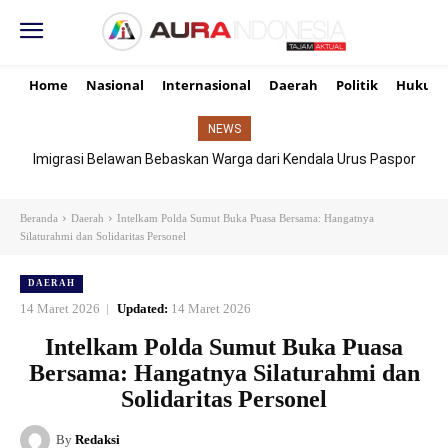
Home
Nasional
Internasional
Daerah
Politik
Hukum
NEWS
Imigrasi Belawan Bebaskan Warga dari Kendala Urus Paspor
Hari Libur
Beranda
Daerah
Intelkam Polda Sumut Buka Puasa Bersama: Hangatnya
Silaturahmi dan Solidaritas Personel
DAERAH
14 Maret 2026
Updated:
14 Maret 2026
Intelkam Polda Sumut Buka Puasa
Bersama: Hangatnya Silaturahmi dan
Solidaritas Personel
By
Redaksi