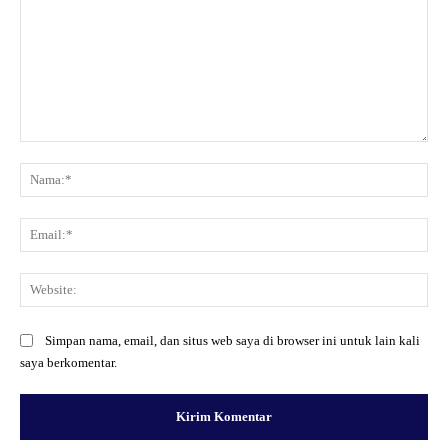
Komentar:
Na
Ema
Web
Simpan nama, email, dan situs web saya di browser ini untuk lain kali
saya berkomentar.