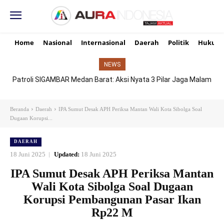
Home
Nasional
Internasional
Daerah
Politik
Hukum
NEWS
Patroli SIGAMBAR Medan Barat: Aksi Nyata 3 Pilar Jaga Malam
Senyap Demi Senyum Ibu dan Masa Depan Anak
Beranda
Daerah
IPA Sumut Desak APH Periksa Mantan Wali Kota Sibolga Soal
Dugaan Korupsi...
DAERAH
18 Juni 2025
Updated:
18 Juni 2025
IPA Sumut Desak APH Periksa Mantan
Wali Kota Sibolga Soal Dugaan
Korupsi Pembangunan Pasar Ikan
Rp22 M