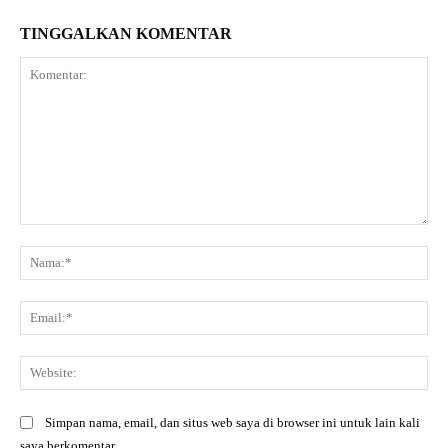
TINGGALKAN KOMENTAR
Komentar:
Na
Ema
Web
Simpan nama, email, dan situs web saya di browser ini untuk lain kali
saya berkomentar.