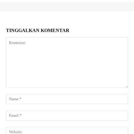
TINGGALKAN KOMENTAR
Komentar:
Na
Ema
Web