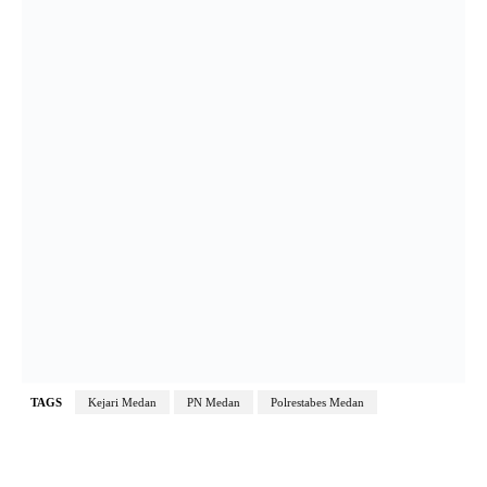
TAGS
Kejari Medan
PN Medan
Polrestabes Medan