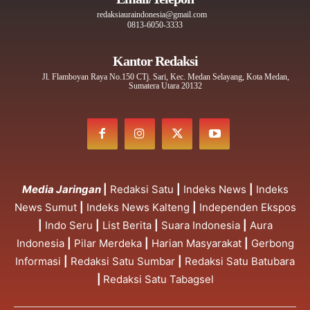
redaksiauraindonesia@gmail.com
0813-6050-3333
Kantor Redaksi
Jl. Flamboyan Raya No.150 CTj. Sari, Kec. Medan Selayang, Kota Medan,
Sumatera Utara 20132
Media Jaringan
|
Redaksi Satu
|
Indeks News
|
Indeks
News Sumut
|
Indeks News Kalteng
|
Independen Ekspos
|
Indo Seru
|
List Berita
|
Suara Indonesia
|
Aura
Indonesia
|
Pilar Merdeka
|
Harian Masyarakat
|
Gerbong
Informasi
|
Redaksi Satu Sumbar
|
Redaksi Satu Batubara
|
Redaksi Satu Tabagsel