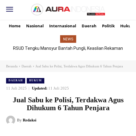
Home
Nasional
Internasional
Daerah
Politik
Hukum
NEWS
RSUD Tengku Mansyur Bantah Pungli, Keaslian Rekaman
TikTok Dipertanyakan
Beranda
Daerah
Jual Sabu ke Polisi, Terdakwa Agus Dihukum 6 Tahun Penjara
DAERAH
HUKUM
11 Juli 2025
Updated:
11 Juli 2025
Jual Sabu ke Polisi, Terdakwa Agus
Dihukum 6 Tahun Penjara
By
Redaksi