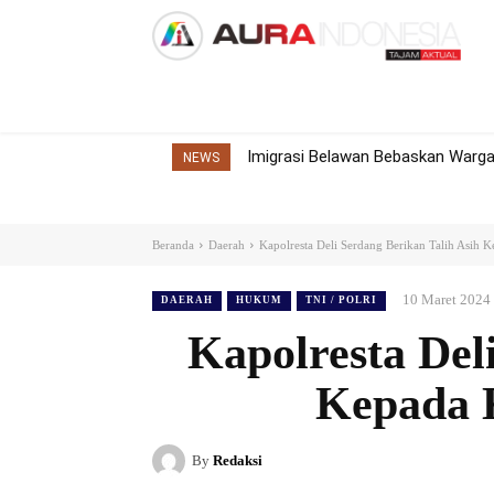
Home
Nasional
Internasional
Dae
Imigrasi Belawan Bebaskan Warga 
NEWS
Beranda
Daerah
Kapolresta Deli Serdang Berikan Talih Asih
10 Maret 2024
DAERAH
HUKUM
TNI / POLRI
Kapolresta Del
Kepada 
By
Redaksi