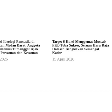
asi Ideologi Pancasila di
Target 6 Kursi Menggema: Muscab
an Medan Barat, Anggota
PKB Toba Sukses, Seruan Haru Raja
ntonius Tumanggor Ajak
Halasan Bangkitkan Semangat
 Persatuan dan Kesatuan
Kader
 2026
15 April 2026
X
Pinterest
WhatsApp