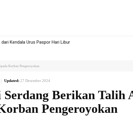
rah
Politik
Hukum
Olah Raga
More
dari Kendala Urus Paspor Hari Libur
 Kepada Korban Pengeroyokan
Updated:
27 Desember 2024
i Serdang Berikan Talih 
Korban Pengeroyokan