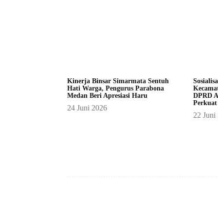
Kinerja Binsar Simarmata Sentuh
Sosialis
Hati Warga, Pengurus Parabona
Kecamat
Medan Beri Apresiasi Haru
DPRD A
Perkuat
24 Juni 2026
22 Juni
Facebook
Bagikan