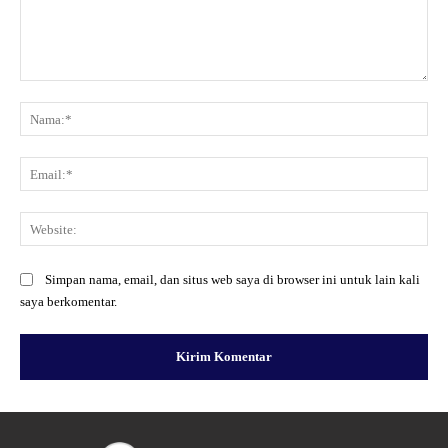
Komentar:
Na
Ema
Web
Simpan nama, email, dan situs web saya di browser ini untuk lain kali
saya berkomentar.