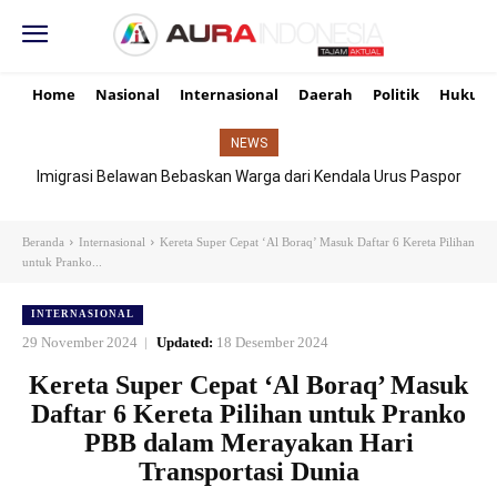
Home
Nasional
Internasional
Daerah
Politik
Hukum
NEWS
Imigrasi Belawan Bebaskan Warga dari Kendala Urus Paspor
Hari Libur
Beranda
Internasional
Kereta Super Cepat ‘Al Boraq’ Masuk Daftar 6 Kereta Pilihan
untuk Pranko...
INTERNASIONAL
29 November 2024
Updated:
18 Desember 2024
Kereta Super Cepat ‘Al Boraq’ Masuk
Daftar 6 Kereta Pilihan untuk Pranko
PBB dalam Merayakan Hari
Transportasi Dunia