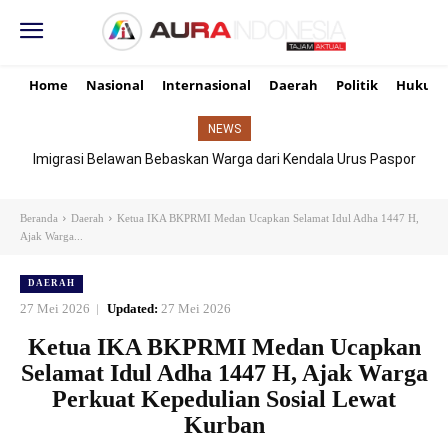
Home
Nasional
Internasional
Daerah
Politik
Hukum
NEWS
Imigrasi Belawan Bebaskan Warga dari Kendala Urus Paspor
Hari Libur
Beranda
Daerah
Ketua IKA BKPRMI Medan Ucapkan Selamat Idul Adha 1447 H,
Ajak Warga...
DAERAH
27 Mei 2026
Updated:
27 Mei 2026
Ketua IKA BKPRMI Medan Ucapkan
Selamat Idul Adha 1447 H, Ajak Warga
Perkuat Kepedulian Sosial Lewat
Kurban