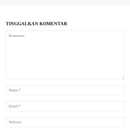
TINGGALKAN KOMENTAR
Komentar:
Na
Ema
Web