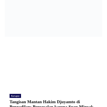
Korupsi
Tangisan Mantan Hakim Djuyamto di
Pengadilan: Penyesalan karena Suap Minyak