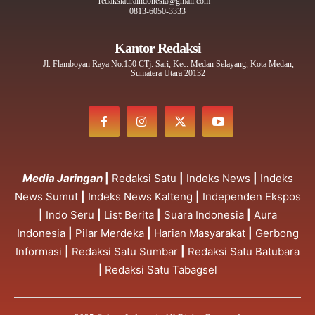
redaksiauraindonesia@gmail.com
0813-6050-3333
Kantor Redaksi
Jl. Flamboyan Raya No.150 CTj. Sari, Kec. Medan Selayang, Kota Medan,
Sumatera Utara 20132
Media Jaringan
|
Redaksi Satu
|
Indeks News
|
Indeks
News Sumut
|
Indeks News Kalteng
|
Independen Ekspos
|
Indo Seru
|
List Berita
|
Suara Indonesia
|
Aura
Indonesia
|
Pilar Merdeka
|
Harian Masyarakat
|
Gerbong
Informasi
|
Redaksi Satu Sumbar
|
Redaksi Satu Batubara
|
Redaksi Satu Tabagsel