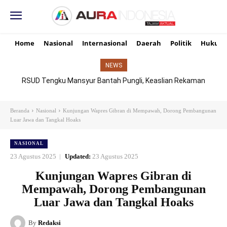
Home
Nasional
Internasional
Daerah
Politik
Hukum
NEWS
RSUD Tengku Mansyur Bantah Pungli, Keaslian Rekaman
TikTok Dipertanyakan
Beranda
Nasional
Kunjungan Wapres Gibran di Mempawah, Dorong Pembangunan
Luar Jawa dan Tangkal Hoaks
NASIONAL
23 Agustus 2025
Updated:
23 Agustus 2025
Kunjungan Wapres Gibran di
Mempawah, Dorong Pembangunan
Luar Jawa dan Tangkal Hoaks
By
Redaksi