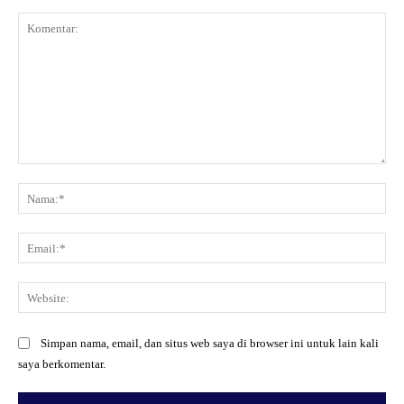
Komentar:
Na
Ema
Web
Simpan nama, email, dan situs web saya di browser ini untuk lain kali
saya berkomentar.