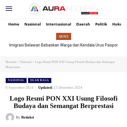
Home
Nasional
Internasional
Daerah
Politik
Hukum
NEWS
Imigrasi Belawan Bebaskan Warga dari Kendala Urus Paspor
Hari Libur
Beranda
Nasional
Logo Resmi PON XXI Usung Filosofi Budaya dan Semangat
Berprestasi
NASIONAL
OLAH RAGA
6 September 2024
Updated:
25 Desember 2024
Logo Resmi PON XXI Usung Filosofi
Budaya dan Semangat Berprestasi
By
Redaksi