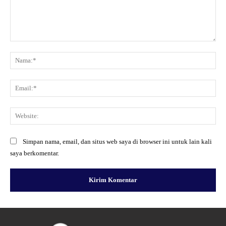
Komentar:
Na
Ema
Web
Simpan nama, email, dan situs web saya di browser ini untuk lain kali
saya berkomentar.