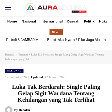
Home
Nasional
Internasional
Daerah
Politik
Hukum
NEWS
Patroli SIGAMBAR Medan Barat: Aksi Nyata 3 Pilar Jaga Malam
Senyap Demi Senyum Ibu dan Masa Depan Anak
Beranda
Nasional
Luka Tak Berdarah: Single Paling Gelap Sigit Wardana Tentang
Kehilangan yang Tak...
NASIONAL
12 Januari 2026
Updated:
12 Januari 2026
Luka Tak Berdarah: Single Paling
Gelap Sigit Wardana Tentang
Kehilangan yang Tak Terlihat
By
Redaksi