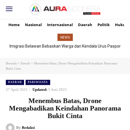
Home
Nasional
Internasional
Daerah
Politik
Hukum
NEWS
Imigrasi Belawan Bebaskan Warga dari Kendala Urus Paspor
Hari Libur
Beranda
Daerah
Menembus Batas, Drone Mengabadikan Keindahan Panorama
Bukit Cinta
DAERAH
PARIWISATA
27 April 2025
Updated:
5 Juni 2025
Menembus Batas, Drone
Mengabadikan Keindahan Panorama
Bukit Cinta
By
Redaksi