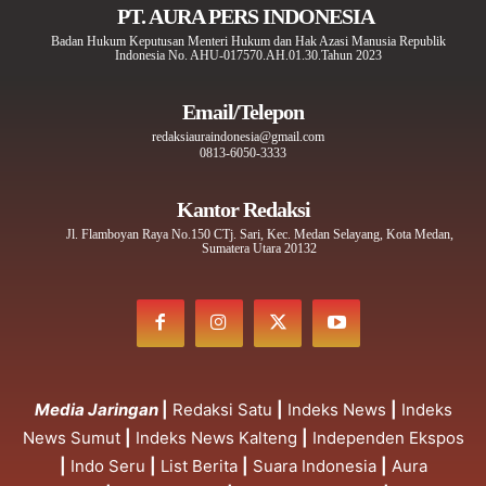
PT. AURA PERS INDONESIA
Badan Hukum Keputusan Menteri Hukum dan Hak Azasi Manusia Republik
Indonesia No. AHU-017570.AH.01.30.Tahun 2023
Email/Telepon
redaksiauraindonesia@gmail.com
0813-6050-3333
Kantor Redaksi
Jl. Flamboyan Raya No.150 CTj. Sari, Kec. Medan Selayang, Kota Medan,
Sumatera Utara 20132
Media Jaringan
|
Redaksi Satu
|
Indeks News
|
Indeks
News Sumut
|
Indeks News Kalteng
|
Independen Ekspos
|
Indo Seru
|
List Berita
|
Suara Indonesia
|
Aura