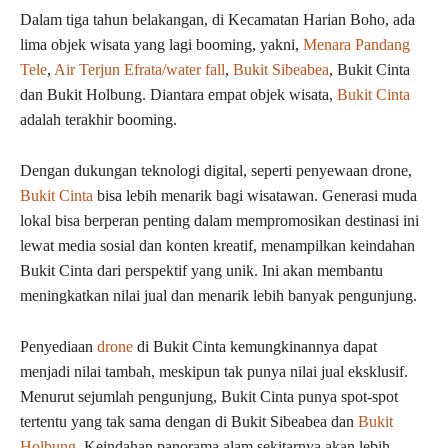
Dalam tiga tahun belakangan, di Kecamatan Harian Boho, ada
lima objek wisata yang lagi booming, yakni,
Menara Pandang
Tele
,
Air Terjun Efrata/water fall
,
Bukit Sibeabea
, Bukit Cinta
dan Bukit Holbung. Diantara empat objek wisata,
Bukit Cinta
adalah terakhir booming.
Dengan dukungan teknologi digital, seperti penyewaan drone,
Bukit Cinta
bisa lebih menarik bagi wisatawan. Generasi muda
lokal bisa berperan penting dalam mempromosikan destinasi ini
lewat media sosial dan konten kreatif, menampilkan keindahan
Bukit Cinta dari perspektif yang unik. Ini akan membantu
meningkatkan nilai jual dan menarik lebih banyak pengunjung.
Penyediaan
drone
di Bukit Cinta kemungkinannya dapat
menjadi nilai tambah, meskipun tak punya nilai jual eksklusif.
Menurut sejumlah pengunjung, Bukit Cinta punya spot-spot
tertentu yang tak sama dengan di Bukit Sibeabea dan
Bukit
Holbung
. Keindahan panorama alam sekitarnya akan lebih