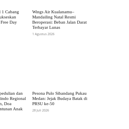
l 1 Cabang
Wings Air Kualanamu–
ukseskan
Mandailing Natal Resmi
 Free Day
Beroperasi: Beban Jalan Darat
Terbayar Lunas
1 Agustus 2026
pedulian dan
Pesona Pulo Sibandang Pukau
lindo Regional
Medan: Jejak Budaya Batak di
an, Doa
PRSU ke-50
antunan Anak
28 Juli 2026