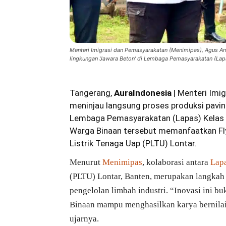
Menteri Imigrasi dan Pemasyarakatan (Menimipas), Agus An
lingkungan 'Jawara Beton' di Lembaga Pemasyarakatan (Lapas
Tangerang,
AuraIndonesia
| Menteri Imi
meninjau langsung proses produksi pavin
Lembaga Pemasyarakatan (Lapas) Kelas I
Warga Binaan tersebut memanfaatkan Fl
Listrik Tenaga Uap (PLTU) Lontar.
Menurut
Menimipas
, kolaborasi antara
Lapa
(PLTU) Lontar, Banten, merupakan langka
pengelolan limbah industri. “Inovasi ini b
Binaan mampu menghasilkan karya bernilai 
ujarnya.