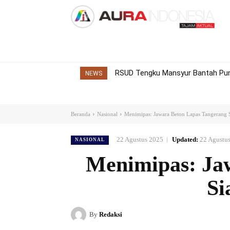
Home
Nasional
Internasional
Dae
RSUD Tengku Mansyur Bantah Pung
NEWS
Beranda
Nasional
Menimipas: Jawara Beton Lapas Tangerang Si
22 Agustus 2025
Updated:
22 Agustu
NASIONAL
Menimipas: Ja
Si
By
Redaksi