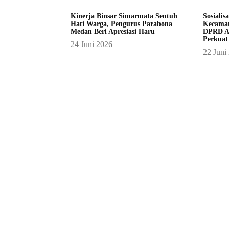
Kinerja Binsar Simarmata Sentuh
Sosialis
Hati Warga, Pengurus Parabona
Kecamat
Medan Beri Apresiasi Haru
DPRD A
Perkuat
24 Juni 2026
22 Juni
Facebook
Bagikan