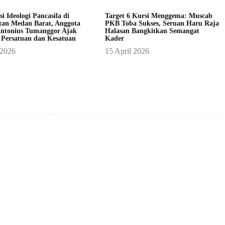
asi Ideologi Pancasila di
Target 6 Kursi Menggema: Muscab
an Medan Barat, Anggota
PKB Toba Sukses, Seruan Haru Raja
ntonius Tumanggor Ajak
Halasan Bangkitkan Semangat
 Persatuan dan Kesatuan
Kader
 2026
15 April 2026
X
Pinterest
WhatsApp