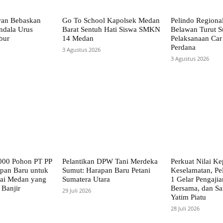
wan Bebaskan
Go To School Kapolsek Medan
Pelindo Regiona
ndala Urus
Barat Sentuh Hati Siswa SMKN
Belawan Turut S
bur
14 Medan
Pelaksanaan Car
Perdana
3 Agustus 2026
3 Agustus 2026
000 Pohon PT PP
Pelantikan DPW Tani Merdeka
Perkuat Nilai Ke
pan Baru untuk
Sumut: Harapan Baru Petani
Keselamatan, Pe
gai Medan yang
Sumatera Utara
1 Gelar Pengaji
 Banjir
Bersama, dan S
29 Juli 2026
Yatim Piatu
28 Juli 2026