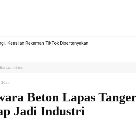
rah
Politik
Hukum
Olah Raga
More
li, Keaslian Rekaman TikTok Dipertanyakan
ap Jadi Industri
s 2025
wara Beton Lapas Tange
ap Jadi Industri