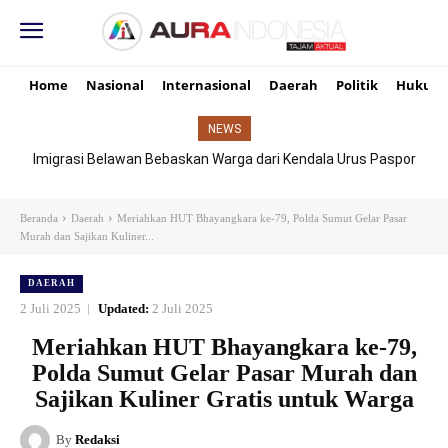
Home
Nasional
Internasional
Daerah
Politik
Hukum
NEWS
Imigrasi Belawan Bebaskan Warga dari Kendala Urus Paspor
Hari Libur
Beranda
Daerah
Meriahkan HUT Bhayangkara ke-79, Polda Sumut Gelar Pasar
Murah dan Sajikan Kuliner...
DAERAH
2 Juli 2025
Updated:
2 Juli 2025
Meriahkan HUT Bhayangkara ke-79,
Polda Sumut Gelar Pasar Murah dan
Sajikan Kuliner Gratis untuk Warga
By
Redaksi