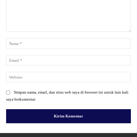
Komentar:
Na
Ema
Web
Simpan nama, email, dan situs web saya di browser ini untuk lain kali
saya berkomentar.