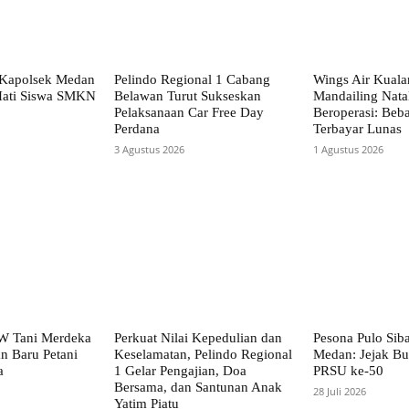
 Kapolsek Medan
Pelindo Regional 1 Cabang
Wings Air Kual
Hati Siswa SMKN
Belawan Turut Sukseskan
Mandailing Nata
Pelaksanaan Car Free Day
Beroperasi: Beba
Perdana
Terbayar Lunas
3 Agustus 2026
1 Agustus 2026
PW Tani Merdeka
Perkuat Nilai Kepedulian dan
Pesona Pulo Sib
n Baru Petani
Keselamatan, Pelindo Regional
Medan: Jejak Bu
a
1 Gelar Pengajian, Doa
PRSU ke-50
Bersama, dan Santunan Anak
28 Juli 2026
Yatim Piatu