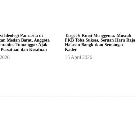
asi Ideologi Pancasila di
Target 6 Kursi Menggema: Muscab
an Medan Barat, Anggota
PKB Toba Sukses, Seruan Haru Raja
ntonius Tumanggor Ajak
Halasan Bangkitkan Semangat
 Persatuan dan Kesatuan
Kader
 2026
15 April 2026
X
Pinterest
WhatsApp