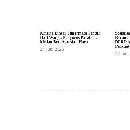
Kinerja Binsar Simarmata Sentuh
Sosialis
Hati Warga, Pengurus Parabona
Kecamat
Medan Beri Apresiasi Haru
DPRD A
Perkuat
24 Juni 2026
22 Juni
Facebook
Bagikan