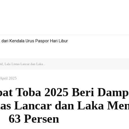
rah
Politik
Hukum
Olah Raga
More
dari Kendala Urus Paspor Hari Libur
f, Lalu Lintas Lancar dan Laka...
 April 2025
pat Toba 2025 Beri Dam
intas Lancar dan Laka Me
63 Persen