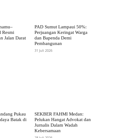
anamu–
PAD Sumut Lampaui 50%:
l Resmi
Perjuangan Keringat Warga
n Jalan Darat
dan Bapenda Demi
Pembangunan
31 Juli 2026
andang Pukau
SEKBER FAHMI Medan:
daya Batak di
Pelukan Hangat Advokat dan
Jurnalis Dalam Wadah
Kebersamaan
28 Juli 2026