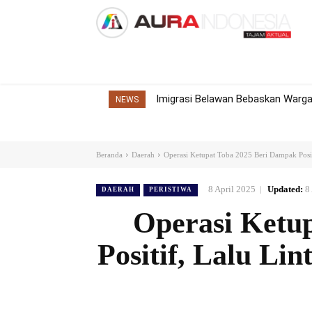
Home
Nasional
Internasional
Dae
Imigrasi Belawan Bebaskan Warga 
NEWS
Beranda
Daerah
Operasi Ketupat Toba 2025 Beri Dampak Positi
8 April 2025
Updated:
8
DAERAH
PERISTIWA
Operasi Ketu
Positif, Lalu L