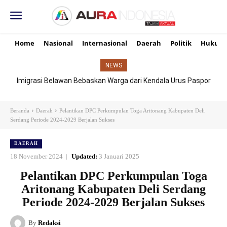
Home
Nasional
Internasional
Daerah
Politik
Hukum
NEWS
Imigrasi Belawan Bebaskan Warga dari Kendala Urus Paspor
Hari Libur
Beranda
Daerah
Pelantikan DPC Perkumpulan Toga Aritonang Kabupaten Deli
Serdang Periode 2024-2029 Berjalan Sukses
DAERAH
18 November 2024
Updated:
3 Januari 2025
Pelantikan DPC Perkumpulan Toga
Aritonang Kabupaten Deli Serdang
Periode 2024-2029 Berjalan Sukses
By
Redaksi