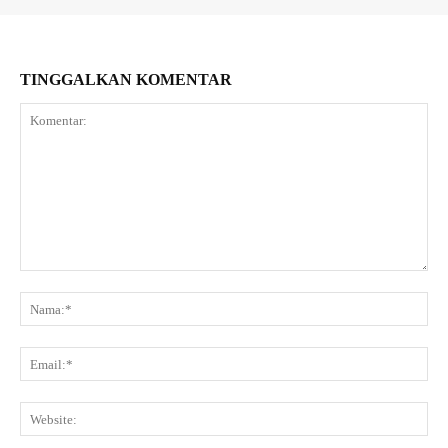
TINGGALKAN KOMENTAR
Komentar:
Na
Ema
Web