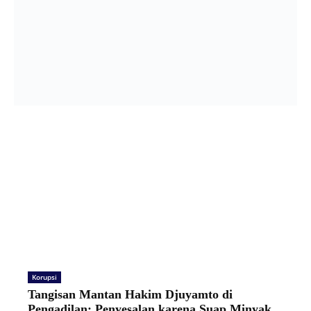
Korupsi
Tangisan Mantan Hakim Djuyamto di
Pengadilan: Penyesalan karena Suap Minyak