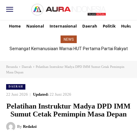
Home
Nasional
Internasional
Daerah
Politik
Hukum
NEWS
Semangat Kemanusiaan Warnai HUT Pertama Partai Rakyat
Indonesia di Dharmasraya, Donor Darah Jadi Simbol Solidaritas
Beranda
Daerah
Pelatihan Instruktur Madya DPD IMM Sumut Cetak Pemimpin
Masa Depan
DAERAH
22 Juni 2026
Updated:
22 Juni 2026
Pelatihan Instruktur Madya DPD IMM
Sumut Cetak Pemimpin Masa Depan
By
Redaksi