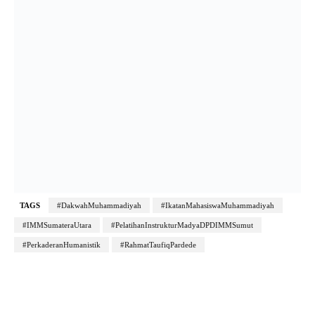
TAGS
#DakwahMuhammadiyah
#IkatanMahasiswaMuhammadiyah
#IMMSumateraUtara
#PelatihanInstrukturMadyaDPDIMMSumut
#PerkaderanHumanistik
#RahmatTaufiqPardede