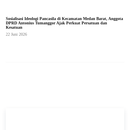
Sosialisasi Ideologi Pancasila di Kecamatan Medan Barat, Anggota
DPRD Antonius Tumanggor Ajak Perkuat Persatuan dan
Kesatuan
22 Juni 2026
Facebook
X
Pinterest
WhatsApp