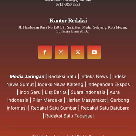
redaksiauraindonesia@gmail.com
0813-6050-3333
Kantor Redaksi
Jl. Flamboyan Raya No.150 CTj. Sari, Kec. Medan Selayang, Kota Medan,
Sumatera Utara 20132
Media Jaringan
|
Redaksi Satu
|
Indeks News
|
Indeks
News Sumut
|
Indeks News Kalteng
|
Independen Ekspos
|
Indo Seru
|
List Berita
|
Suara Indonesia
|
Aura
Indonesia
|
Pilar Merdeka
|
Harian Masyarakat
|
Gerbong
Informasi
|
Redaksi Satu Sumbar
|
Redaksi Satu Batubara
|
Redaksi Satu Tabagsel