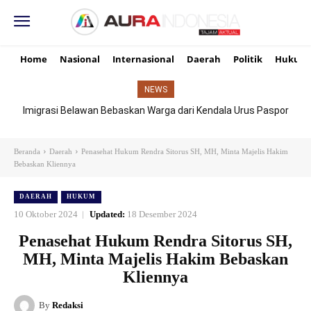
Home
Nasional
Internasional
Daerah
Politik
Hukum
NEWS
Imigrasi Belawan Bebaskan Warga dari Kendala Urus Paspor
Hari Libur
Beranda
Daerah
Penasehat Hukum Rendra Sitorus SH, MH, Minta Majelis Hakim
Bebaskan Kliennya
DAERAH
HUKUM
10 Oktober 2024
Updated:
18 Desember 2024
Penasehat Hukum Rendra Sitorus SH,
MH, Minta Majelis Hakim Bebaskan
Kliennya
By
Redaksi