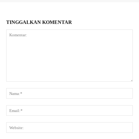
TINGGALKAN KOMENTAR
Komentar:
Na
Ema
Web