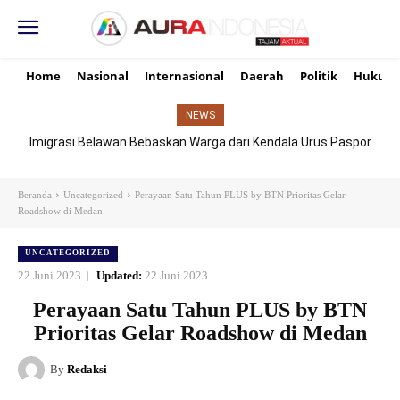
Home
Nasional
Internasional
Daerah
Politik
Hukum
NEWS
Imigrasi Belawan Bebaskan Warga dari Kendala Urus Paspor
Hari Libur
Beranda
Uncategorized
Perayaan Satu Tahun PLUS by BTN Prioritas Gelar
Roadshow di Medan
UNCATEGORIZED
22 Juni 2023
Updated:
22 Juni 2023
Perayaan Satu Tahun PLUS by BTN
Prioritas Gelar Roadshow di Medan
By
Redaksi