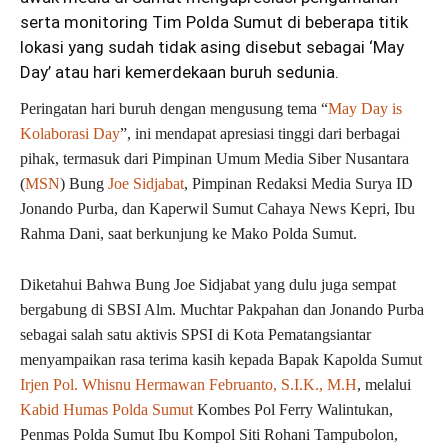
serta monitoring Tim Polda Sumut di beberapa titik
lokasi yang sudah tidak asing disebut sebagai ‘May
Day’ atau hari kemerdekaan buruh sedunia.
Peringatan hari buruh dengan mengusung tema “
May Day is
Kolaborasi Day
”, ini mendapat apresiasi tinggi dari berbagai
pihak, termasuk dari Pimpinan Umum Media Siber Nusantara
(
MSN
) Bung
Joe Sidjabat
, Pimpinan Redaksi Media Surya ID
Jonando Purba, dan Kaperwil Sumut Cahaya News Kepri, Ibu
Rahma Dani, saat berkunjung ke Mako Polda Sumut.
Diketahui Bahwa Bung Joe Sidjabat yang dulu juga sempat
bergabung di SBSI Alm. Muchtar Pakpahan dan Jonando Purba
sebagai salah satu aktivis SPSI di Kota Pematangsiantar
menyampaikan rasa terima kasih kepada Bapak Kapolda Sumut
Irjen Pol. Whisnu Hermawan Februanto, S.I.K., M.H
, melalui
Kabid Humas Polda Sumut
Kombes Pol Ferry Walintukan,
Penmas Polda Sumut Ibu Kompol Siti Rohani Tampubolon,