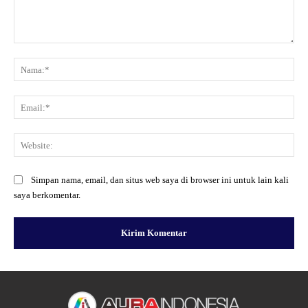
Komentar:
Na
Ema
Web
Simpan nama, email, dan situs web saya di browser ini untuk lain kali
saya berkomentar.