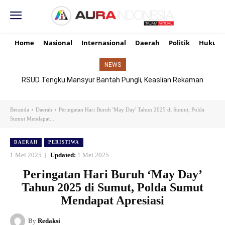
Home
Nasional
Internasional
Daerah
Politik
Hukum
NEWS
RSUD Tengku Mansyur Bantah Pungli, Keaslian Rekaman
TikTok Dipertanyakan
Beranda
Daerah
Peringatan Hari Buruh 'May Day' Tahun 2025 di Sumut, Polda
Sumut Mendapat...
DAERAH
PERISTIWA
1 Mei 2025
Updated:
1 Mei 2025
Peringatan Hari Buruh ‘May Day’
Tahun 2025 di Sumut, Polda Sumut
Mendapat Apresiasi
By
Redaksi