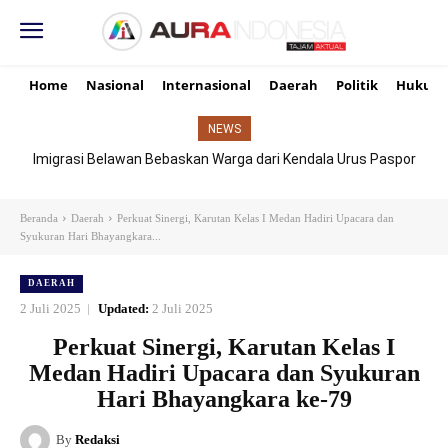
Home
Nasional
Internasional
Daerah
Politik
Hukum
NEWS
Imigrasi Belawan Bebaskan Warga dari Kendala Urus Paspor
Hari Libur
Beranda
Daerah
Perkuat Sinergi, Karutan Kelas I Medan Hadiri Upacara dan
Syukuran Hari Bhayangkara...
DAERAH
2 Juli 2025
Updated:
2 Juli 2025
Perkuat Sinergi, Karutan Kelas I
Medan Hadiri Upacara dan Syukuran
Hari Bhayangkara ke-79
By
Redaksi