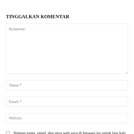
TINGGALKAN KOMENTAR
Komentar:
Na
Ema
Web
Simpan nama, email, dan situs web saya di browser ini untuk lain kali