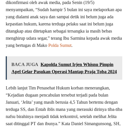
dikonfirmasi oleh awak media, pada Senin (19/5)
menyampaikan, “Sudah hampir 5 bulan ini saya melaporkan apa
yang dialami anak saya dan sampai detik ini belum juga ada
kepastian hukum, karena terduga pelaku saat ini belum juga
ditangkap atau ditetapkan sebagai tersangka ia masih bebas
menghirup udara segar,” terang Ibu Sarmina kepada awak media
yang bertugas di Mako
Polda Sumut
.
BACA JUGA
Kapolda Sumut Irjen Whisnu Pimpin
Apel Gelar Pasukan Operasi Mantap Praja Toba 2024
Lebih lanjut Tim Penasehat Hukum korban menerangkan,
“Kejadian dugaan pencabulan tersebut terjadi pada bulan
Januari, ‘Jelita’ yang masih berusia 4,5 Tahun bertemu dengan
terduga SS, dan Entah iblis mana yang merasuki dirinya tiba-tiba
nafsu birahinya menjadi tidak terkontrol, setelah melihat Jelita
saat ditinggal PT dan ibunya.” Kata Daniel Simangunsong, SH,