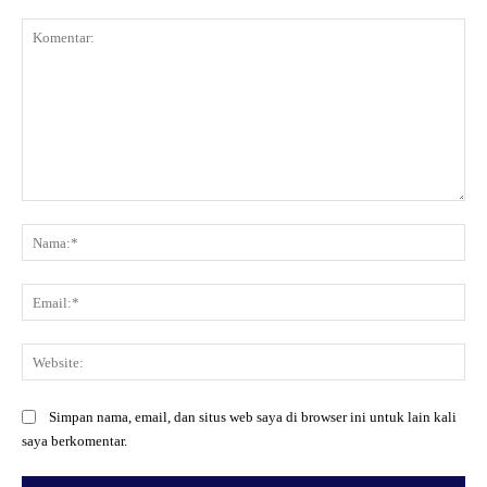
Komentar:
Na
Ema
Web
Simpan nama, email, dan situs web saya di browser ini untuk lain kali
saya berkomentar.