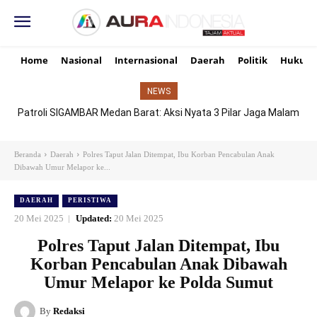
Home
Nasional
Internasional
Daerah
Politik
Hukum
NEWS
Patroli SIGAMBAR Medan Barat: Aksi Nyata 3 Pilar Jaga Malam
Senyap Demi Senyum Ibu dan Masa Depan Anak
Beranda
Daerah
Polres Taput Jalan Ditempat, Ibu Korban Pencabulan Anak
Dibawah Umur Melapor ke...
DAERAH
PERISTIWA
20 Mei 2025
Updated:
20 Mei 2025
Polres Taput Jalan Ditempat, Ibu
Korban Pencabulan Anak Dibawah
Umur Melapor ke Polda Sumut
By
Redaksi