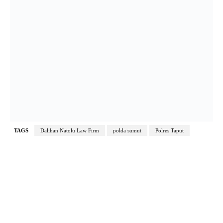
TAGS
Dalihan Natolu Law Firm
polda sumut
Polres Taput