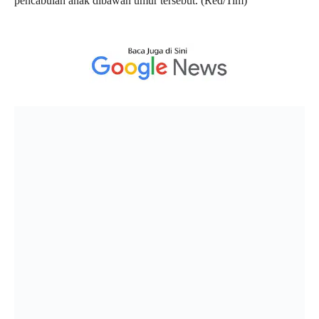
pencabulan anak dibawah umur tersebut. (Red/Tim)