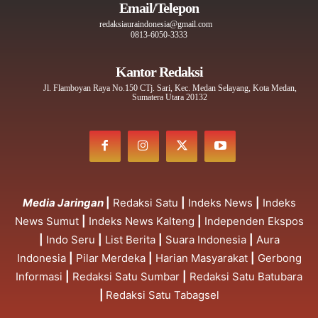
Email/Telepon
redaksiauraindonesia@gmail.com
0813-6050-3333
Kantor Redaksi
Jl. Flamboyan Raya No.150 CTj. Sari, Kec. Medan Selayang, Kota Medan,
Sumatera Utara 20132
Media Jaringan
|
Redaksi Satu
|
Indeks News
|
Indeks
News Sumut
|
Indeks News Kalteng
|
Independen Ekspos
|
Indo Seru
|
List Berita
|
Suara Indonesia
|
Aura
Indonesia
|
Pilar Merdeka
|
Harian Masyarakat
|
Gerbong
Informasi
|
Redaksi Satu Sumbar
|
Redaksi Satu Batubara
|
Redaksi Satu Tabagsel