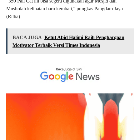
“350 Pail Cat ini bisa segera digunakan agar Mesjid dan
Musholah kelihatan baru kembali,” pungkas Pangdam Jaya.
(Ritha)
BACA JUGA
Ketut Abid Halimi Raih Penghargaan
Motivator Terbaik Versi Times Indonesia