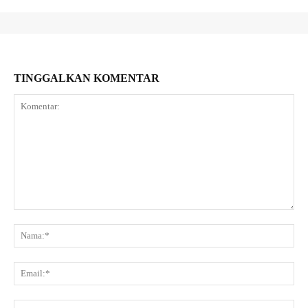
TINGGALKAN KOMENTAR
Komentar:
Na
Ema
Web