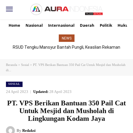
Home
Nasional
Internasional
Daerah
Politik
Hukum
NEWS
RSUD Tengku Mansyur Bantah Pungli, Keaslian Rekaman
TikTok Dipertanyakan
Beranda
Sosial
PT. VPS Berikan Bantuan 350 Pail Cat Untuk Mesjid dan Musholah
di...
SOSIAL
24 April 2023
Updated:
28 April 2023
PT. VPS Berikan Bantuan 350 Pail Cat
Untuk Mesjid dan Musholah di
Lingkungan Kodam Jaya
By
Redaksi