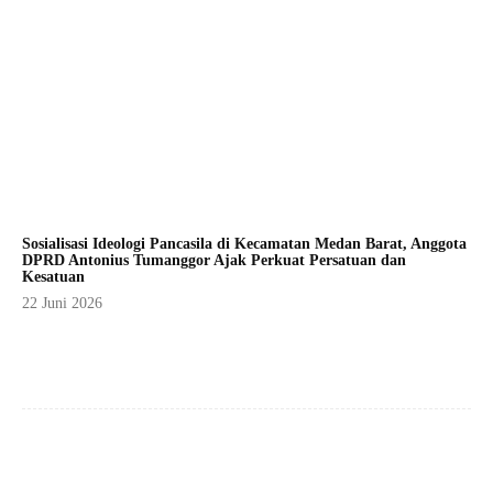
Sosialisasi Ideologi Pancasila di Kecamatan Medan Barat, Anggota
DPRD Antonius Tumanggor Ajak Perkuat Persatuan dan
Kesatuan
22 Juni 2026
Facebook
X
Pinterest
WhatsApp