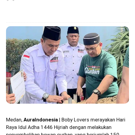
Medan,
AuraIndonesia
|
Boby Lovers
merayakan Hari
Raya Idul Adha
1446 Hijriah dengan melakukan
penyembelihan hewan qurban, yang berjumlah 150