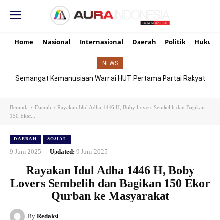
Home
Nasional
Internasional
Daerah
Politik
Hukum
NEWS
Semangat Kemanusiaan Warnai HUT Pertama Partai Rakyat
Indonesia di Dharmasraya, Donor Darah Jadi Simbol Solidaritas
Beranda
Daerah
Rayakan Idul Adha 1446 H, Boby Lovers Sembelih dan Bagikan
150 Ekor...
DAERAH
SOSIAL
9 Juni 2025
Updated:
9 Juni 2025
Rayakan Idul Adha 1446 H, Boby
Lovers Sembelih dan Bagikan 150 Ekor
Qurban ke Masyarakat
By
Redaksi