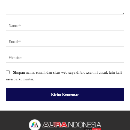
Komentar:
Na
Ema
Web
Simpan nama, email, dan situs web saya di browser ini untuk lain kali
saya berkomentar.