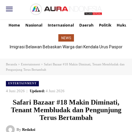
Home
Nasional
Internasional
Daerah
Politik
Hukum
NEWS
Imigrasi Belawan Bebaskan Warga dari Kendala Urus Paspor
Hari Libur
Beranda
Entertainment
Safari Bazaar #18 Makin Diminati, Tenant Membludak dan
Pengunjung Terus Bertambah
ENTERTAINMENT
4 Juni 2026
Updated:
4 Juni 2026
Safari Bazaar #18 Makin Diminati,
Tenant Membludak dan Pengunjung
Terus Bertambah
By
Redaksi