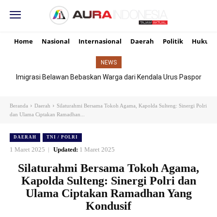
Home
Nasional
Internasional
Daerah
Politik
Hukum
NEWS
Imigrasi Belawan Bebaskan Warga dari Kendala Urus Paspor
Hari Libur
Beranda
Daerah
Silaturahmi Bersama Tokoh Agama, Kapolda Sulteng: Sinergi Polri
dan Ulama Ciptakan Ramadhan...
DAERAH
TNI / POLRI
1 Maret 2025
Updated:
1 Maret 2025
Silaturahmi Bersama Tokoh Agama,
Kapolda Sulteng: Sinergi Polri dan
Ulama Ciptakan Ramadhan Yang
Kondusif