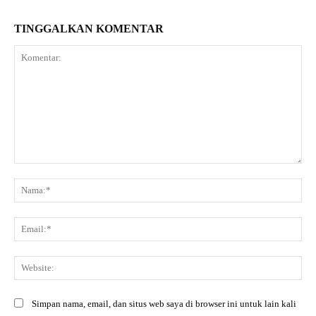
TINGGALKAN KOMENTAR
Komentar:
Na
Ema
Web
Simpan nama, email, dan situs web saya di browser ini untuk lain kali