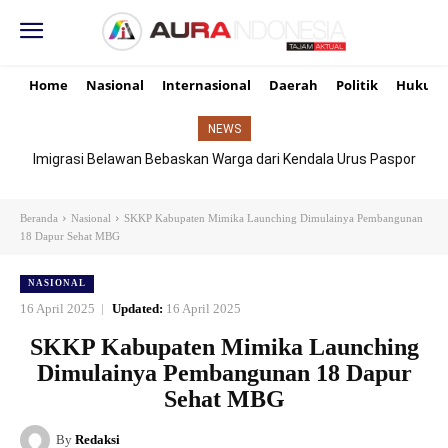
Home
Nasional
Internasional
Daerah
Politik
Hukum
NEWS
Imigrasi Belawan Bebaskan Warga dari Kendala Urus Paspor
Hari Libur
Beranda
Nasional
SKKP Kabupaten Mimika Launching Dimulainya Pembangunan
18 Dapur Sehat MBG
NASIONAL
16 April 2025
Updated:
16 April 2025
SKKP Kabupaten Mimika Launching
Dimulainya Pembangunan 18 Dapur
Sehat MBG
By
Redaksi