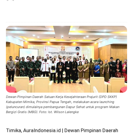
Dewan Pimpinan Daerah Satuan Kerja Kesejahteraan Prajurit (DPD SKKP)
Kabupaten Mimika, Provinsi Papua Tengah, melakukan acara launching
(peluncuran) dimulainya pembangunan Dapur Sehat untuk program Makan
Bergizi Gratis (MBG). Foto: Ist. Wilson Lalengke
Timika, AuraIndonesia.id | Dewan Pimpinan Daerah