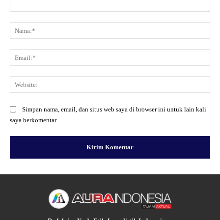
Komentar:
Na
Ema
Web
Simpan nama, email, dan situs web saya di browser ini untuk lain kali
saya berkomentar.