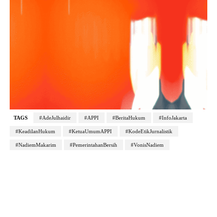
TAGS
#AdeJulhaidir
#APPI
#BeritaHukum
#InfoJakarta
#KeadilanHukum
#KetuaUmumAPPI
#KodeEtikJurnalistik
#NadiemMakarim
#PemerintahanBersih
#VonisNadiem