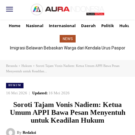
Home
Nasional
Internasional
Daerah
Politik
Hukum
NEWS
Imigrasi Belawan Bebaskan Warga dari Kendala Urus Paspor
Hari Libur
Beranda
Hukum
Soroti Tajam Vonis Nadiem: Ketua Umum APPI Bawa Pesan
Menyentuh untuk Keadilan...
HUKUM
16 Mei 2026
Updated:
16 Mei 2026
Soroti Tajam Vonis Nadiem: Ketua
Umum APPI Bawa Pesan Menyentuh
untuk Keadilan Hukum
By
Redaksi