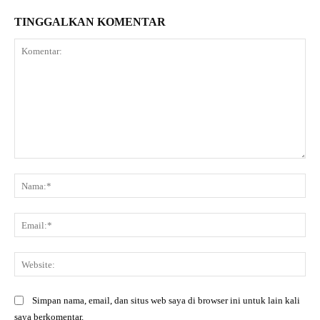
TINGGALKAN KOMENTAR
Komentar:
Na
Ema
Web
Simpan nama, email, dan situs web saya di browser ini untuk lain kali
saya berkomentar.