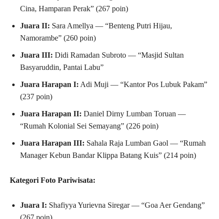
Cina, Hamparan Perak” (267 poin)
Juara II:
Sara Amellya — “Benteng Putri Hijau,
Namorambe” (260 poin)
Juara III:
Didi Ramadan Subroto — “Masjid Sultan
Basyaruddin, Pantai Labu”
Juara Harapan I:
Adi Muji — “Kantor Pos Lubuk Pakam”
(237 poin)
Juara Harapan II:
Daniel Dirny Lumban Toruan —
“Rumah Kolonial Sei Semayang” (226 poin)
Juara Harapan III:
Sahala Raja Lumban Gaol — “Rumah
Manager Kebun Bandar Klippa Batang Kuis” (214 poin)
Kategori Foto Pariwisata:
Juara I:
Shafiyya Yurievna Siregar — “Goa Aer Gendang”
(267 poin)