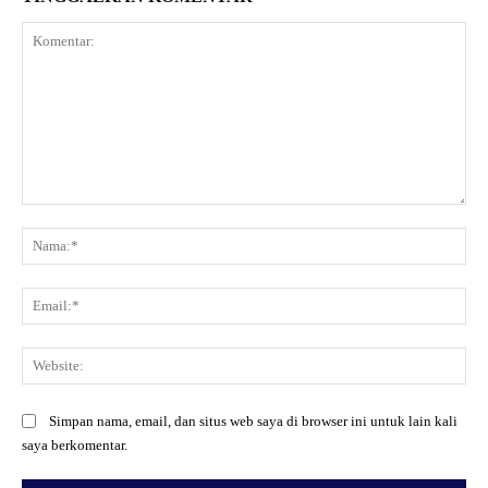
Komentar:
Na
Ema
Web
Simpan nama, email, dan situs web saya di browser ini untuk lain kali
saya berkomentar.