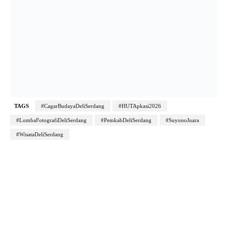
TAGS
#CagarBudayaDeliSerdang
#HUTApkasi2026
#LombaFotografiDeliSerdang
#PemkabDeliSerdang
#SuyonoJuara
#WisataDeliSerdang