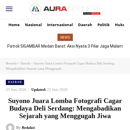
Home
Nasional
Internasional
Daerah
Politik
Hukum
NEWS
Patroli SIGAMBAR Medan Barat: Aksi Nyata 3 Pilar Jaga Malam
Senyap Demi Senyum Ibu dan Masa Depan Anak
Beranda
Daerah
Suyono Juara Lomba Fotografi Cagar Budaya Deli Serdang:
Mengabadikan Sejarah yang Menggugah...
DAERAH
25 Juni 2026
Updated:
25 Juni 2026
Suyono Juara Lomba Fotografi Cagar
Budaya Deli Serdang: Mengabadikan
Sejarah yang Menggugah Jiwa
By
Redaksi